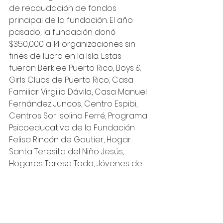
de recaudación de fondos 
principal de la fundación. El año 
pasado, la fundación donó 
$350,000 a 14 organizaciones sin 
fines de lucro en la Isla. Estas 
fueron Berklee Puerto Rico, Boys & 
Girls Clubs de Puerto Rico, Casa 
Familiar Virgilio Dávila, Casa Manuel 
Fernández Juncos, Centro Espibi, 
Centros Sor Isolina Ferré, Programa 
Psicoeducativo de la Fundación 
Felisa Rincón de Gautier, Hogar 
Santa Teresita del Niño Jesús, 
Hogares Teresa Toda, Jóvenes de 
Puerto Rico en Riesgo, Niños de 
Nueva Esperanza, Para la 
Naturaleza, Puertorreal, y el Coro 
de Niños de San Juan.