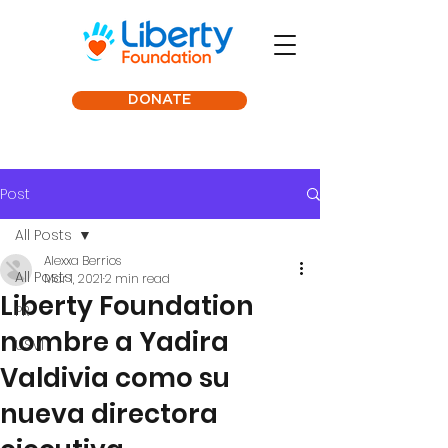
DONATE
Post
All Posts
Alexxa Berrios
All Posts
Mar 1, 2021
2 min read
Liberty Foundation
PR
nombre a Yadira
USVI
Valdivia como su
nueva directora