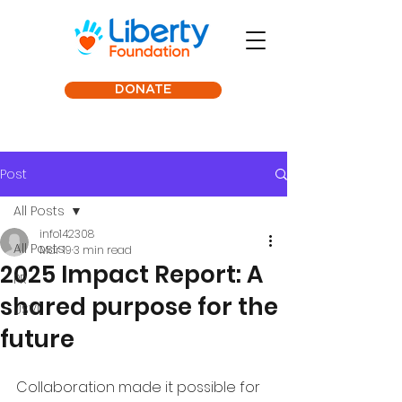
DONATE
Post
All Posts
info142308
All Posts
Mar 19
3 min read
2025 Impact Report: A
PR
shared purpose for the
USVI
future
Collaboration made it possible for 