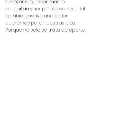
abrazar a quienes más lo 
necesitan y ser parte esencial del 
cambio positivo que todos 
queremos para nuestras islas. 
Porque no solo se trata de aportar 
dinero, sino de dar de corazón.
Cada acción compartida durante 
el pasado año y reseñada en este 
Informe de Impacto Comunitario
fortaleció a nuestras 
comunidades, a nuestra gente, 
demostrando que juntos 
podemos lograr grandes cosas. 
Esta es la ruta para superar 
nuevos retos y construir un futuro 
lleno de crecimiento para todos y 
todas.
Giovanna Ramírez de Arellano