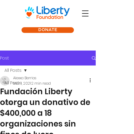
DONATE
Post
All Posts
Alexxa Berrios
All Posts
Mar 1, 2021
2 min read
Fundación Liberty
PR
otorga un donativo de
USVI
$400,000 a 18
organizaciones sin